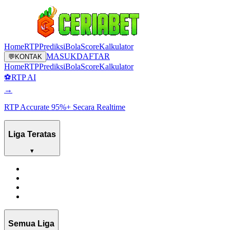
Home
RTP
Prediksi
Bola
Score
Kalkulator
MASUK
DAFTAR
💬
KONTAK
Home
RTP
Prediksi
Bola
Score
Kalkulator
⚽
RTP AI
→
RTP Accurate 95%+ Secara Realtime
Liga Teratas
▾
Semua Liga